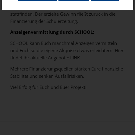
oder in Zusammenarbeit mit lokalen Geschäften
stattfinden. Der erzielte Gewinn fließt zurück in die
Finanzierung der Schülerzeitung.
Anzeigenvermittlung durch SCHOOL:
SCHOOL kann Euch manchmal Anzeigen vermitteln
und Euch so die eigene Akquise etwas erleichtern. Hier
findet ihr aktuelle Angebote:
LINK
Mehrere Finanzierungsquellen stärken Eure finanzielle
Stabilität und senken Ausfallrisiken.
Viel Erfolg für Euch und Euer Projekt!