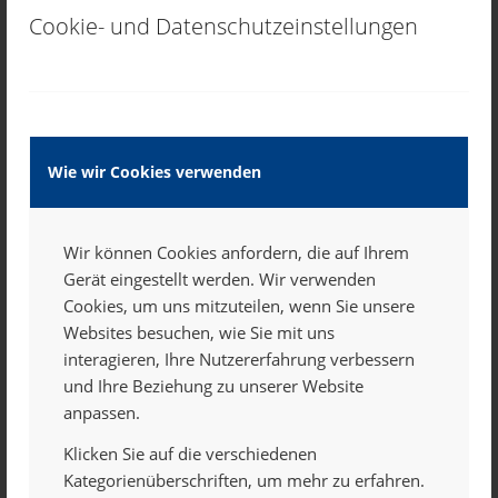
geldfrei produzieren. Durch Veröffentlichung im
Cookie- und Datenschutzeinstellungen
Internet. Weil die Schule Druckmöglichkeiten hat. Will
ihr einen Sponsor findet.
Falls nicht, braucht ihr Einnahmen. Dafür ist es gut,
wenn ihr Eure Kosten kennt. So könnt ihr festlegen,
wieviel Geld ihr für die Produktion benötigt – am
Wie wir Cookies verwenden
besten mit einem kleinen Puffer, damit es nach
Erscheinen Pizza für alle gibt.
Wir können Cookies anfordern, die auf Ihrem
Finanzierung: Haben wir wirklich genug Geld?
Gerät eingestellt werden. Wir verwenden
Fast alle Redaktionen müssen irgendwann die
Cookies, um uns mitzuteilen, wenn Sie unsere
Finanzierungsmöglichkeiten ihrer Schülerzeitung
Websites besuchen, wie Sie mit uns
durchdenken. Zum Glück habt ihr mehrere Optionen:
interagieren, Ihre Nutzererfahrung verbessern
und Ihre Beziehung zu unserer Website
Sponsoring
:
anpassen.
Ein Geldgeber unterstützt Euch. Toll ist das – und leider
Klicken Sie auf die verschiedenen
selten.
Kategorienüberschriften, um mehr zu erfahren.
Anzeigen
: