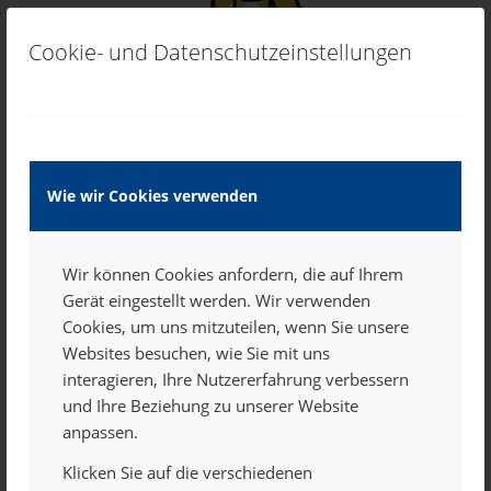
Cookie- und Datenschutzeinstellungen
Wie wir Cookies verwenden
WIE SORGT IHR FÜR
QUALITÄT?
Wir können Cookies anfordern, die auf Ihrem
Gerät eingestellt werden. Wir verwenden
Cookies, um uns mitzuteilen, wenn Sie unsere
Ihr wollt Schülerzeitung richtig gut machen? Dann sind
Websites besuchen, wie Sie mit uns
das die Aspekte, die Euch den Respekt der Mitschüler
interagieren, Ihre Nutzererfahrung verbessern
und (vielleicht) das Lob der Lehrer einbringen:
und Ihre Beziehung zu unserer Website
anpassen.
Richtige Informationen und gut recherchierte Fakten.
Schreibt locker und klar, knapp oder ausführlich – so,
Klicken Sie auf die verschiedenen
wie es zum jeweiligen Thema passt. Nur bei einer