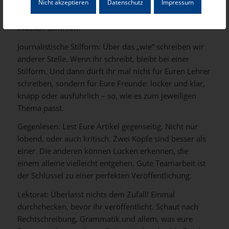
Verwaltung können Euch unterstützen. Denkt daran,
Nicht akzeptieren
Datenschutz
Impressum
Fakten sind wie die Hauptzutaten in einem Rezept – sie
müssen stimmen.
Journalistische Stilform: Über das „wie“ schreiben wir
anderer Stelle. Wenn ihr schreibt, bleibt bei einer
Stilform. Und dann dürft ihr mal nicht für Euren Lehrer
schreiben, sondern für Eure Freunde: locker und klar,
knapp oder ausführlich – so, wie es zum jeweiligen
Thema passt.
Gegenlesen: Lest Eure Artikel gegenseitig. Nicht nur
lobend, oder auch kritisch. Zwei Köpfe sind besser als
einer. Die anderen können Lücken erkennen, die
einem alleine vielleicht entgehen. Gute Teamarbeit ist
der Schlüssel zu einer perfekten Veröffentlichung.
Lektorat: Überlasst nichts dem Zufall! Einmal
durchchecken, bevor ihr veröffentlicht. Schaut nach
Rechtschreibung, Grammatik und allem, was eure