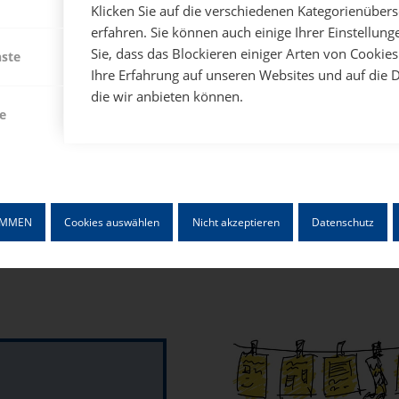
f eine langjährige Geschichte und eine damit einhergehende
Klicken Sie auf die verschiedenen Kategorienüber
reit gefächertes Netzwerk im Bereich
Bildungsmarketing
h
erfahren. Sie können auch einige Ihrer Einstellun
Sie, dass das Blockieren einiger Arten von Cooki
nste
Ihre Erfahrung auf unseren Websites und auf die 
ine gute Möglichkeit, um die Schülerzeitungskasse aufzubess
die wir anbieten können.
hülerzeitung zur umgesetzt vorgestellt und zum Mitmachen
e
reich des Schulsponsorings auch
unverbindlich testen
. Wa
hülerzeitungen.
mmenarbeit mit den Schülerzeitungen
vor Ort. Gerne era
individuelles Angebot
. Das Ganze
unverbindlich, fair und
IMMEN
Cookies auswählen
Nicht akzeptieren
Datenschutz