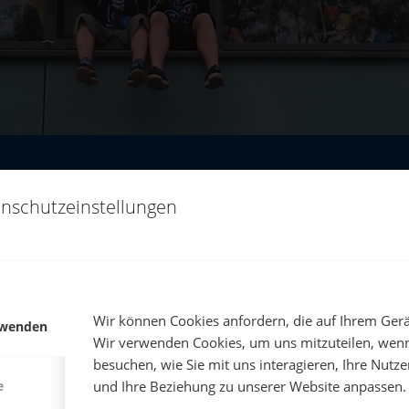
nschutzeinstellungen
N…
Wir können Cookies anfordern, die auf Ihrem Gerät
re von Schülerzeitungen, Abiturzeitungen, Jahrbüchern und
rwenden
Wir verwenden Cookies, um uns mitzuteilen, wenn
weisenden Arbeit
. Wir beschäftigen uns seit über 25 Jahre
besuchen, wie Sie mit uns interagieren, Ihre Nutz
ten Ihnen daher gerne die vielen Vorteile aufzeigen …
und Ihre Beziehung zu unserer Website anpassen.
e