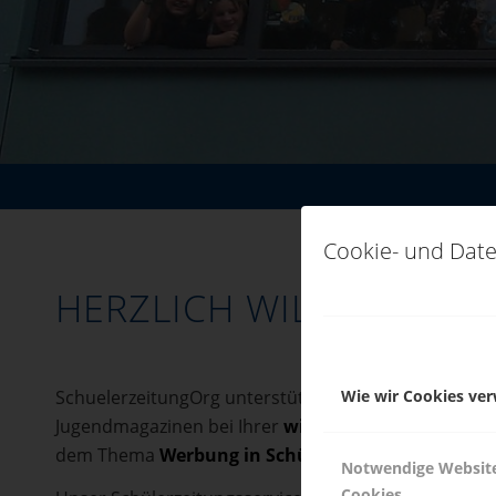
Cookie- und Date
HERZLICH WILLKOMME
SchuelerzeitungOrg unterstützt die jungen Redakteu
Wie wir Cookies ve
Jugendmagazinen bei Ihrer
wichtigen und zukunfts
dem Thema
Werbung in Schülerzeitungen
und möch
Notwendige Websit
Cookies