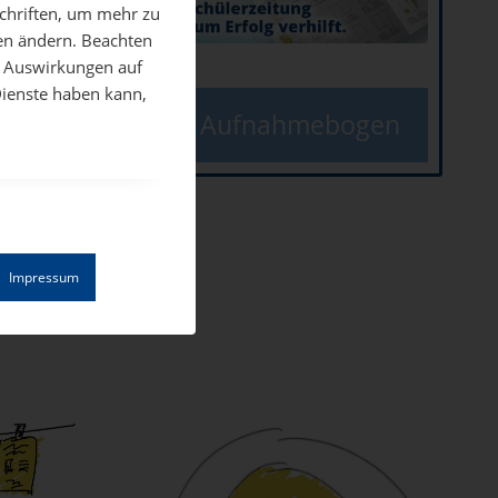
schriften, um mehr zu
aben wir
gen ändern. Beachten
es Auswirkungen auf
Dienste haben kann,
ern. Jede
Aufnahmebogen
s wir
rbeiten
 vor
Impressum