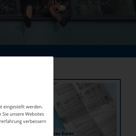
 eingestellt werden.
 Sie unsere Websites
n mit
ererfahrung verbessern