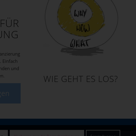
 FÜR
TUNG
nanzierung
. Einfach
nden und
en.
WIE GEHT ES LOS?
gen